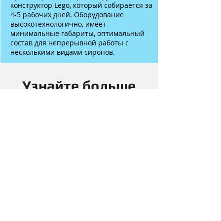
конструктор Lego, который собирается за
4-5 рабочих дней. Оборудование
высокотехнологично, имеет
минимальные габариты, оптимальный
состав для непрерывной работы с
несколькими видами сиропов.
Узнайте больше
о решениях
Politech-Plus
Напишите нам или позвоните